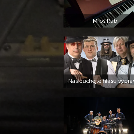
Miloš Rábl
Naslouchejte hlasu vypra