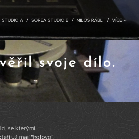
 STUDIO A
SOREA STUDIO B
MILOŠ RÁBL
VÍCE
řil svoje dílo.
ci, se kterými
eří už mají "hotovo".