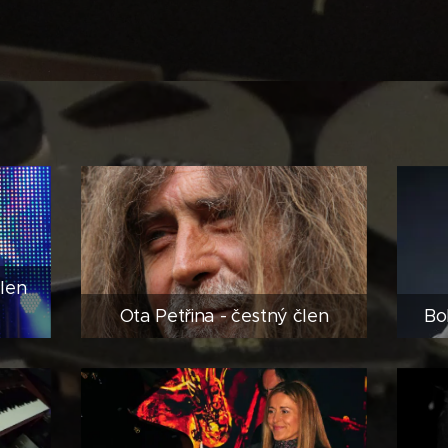
len
Ota Petřina - čestný člen
Bo