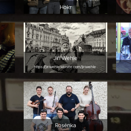
Hokr
Jiří Wehle
https://jiriwehle.wixsite.com/jiriwehle
Rosénka