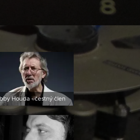
bby Houda - čestný člen