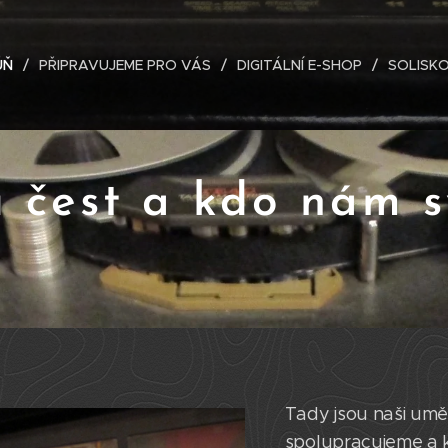
ŮŇ
PŘIPRAVUJEME PRO VÁS
DIGITÁLNÍ E-SHOP
SOLISKO
čest a kdo nám svě
Tady jsou naši uměl
spolupracujeme a kt