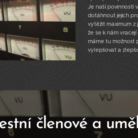
Je naší povinností
dotáhnout jejich pr
vytěžit maximum z je
že se k nám vracejí 
máme tu možnost p
vylepšovat a zlepš
estní členové a
uměl