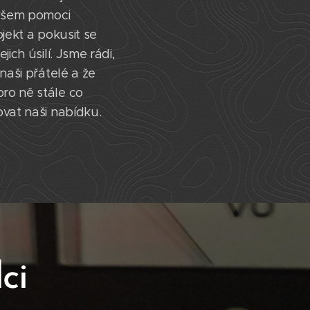
 všem pomoci
ojekt a pokusit se
jich úsilí. Jsme rádi,
naši přátelé a že
ro ně stále co
ovat naši nabídku.
ci