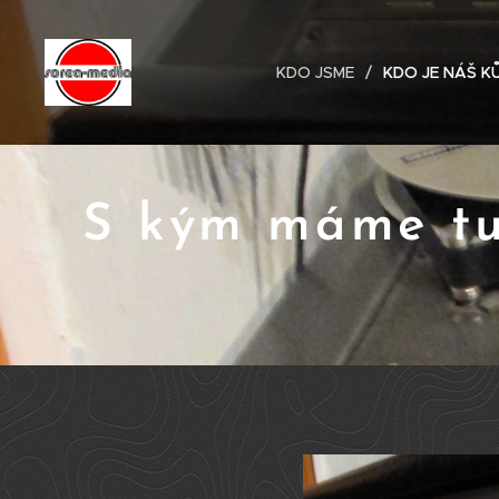
KDO JSME
KDO JE NÁŠ K
S kým máme tu 