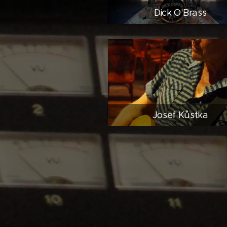
Dick O'Brass
Josef Kůstka