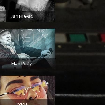
Jan Hlaváč
Man Petty
Indiga