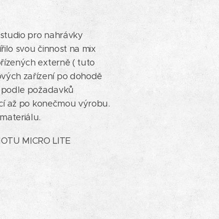
 studio pro nahrávky
ířilo svou činnost na mix
řízených externě ( tuto
ových zařízení po dohodě
CD podle požadavků
rací až po konečmou výrobu.
materiálu.
OTU MICRO LITE