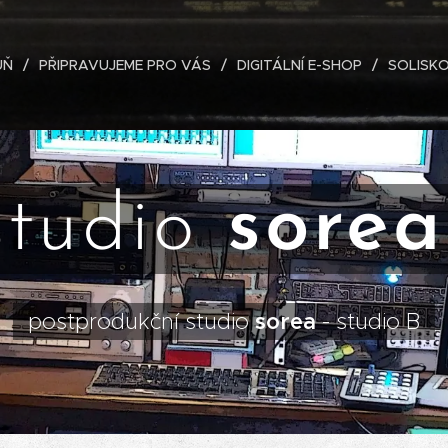
ŮŇ
PŘIPRAVUJEME PRO VÁS
DIGITÁLNÍ E-SHOP
SOLISKO
studio
sorea
postprodukční studio
sorea
- studio B