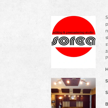
S
p
n
s
s
z
P
H
S
S
B