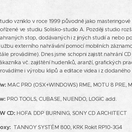
tudio vzniklo v roce 1999 původně jako masteringové
ořízené ve studiu Solisko-studio A. Později studio rozš
ahraných stop, dodávaných i z jiných studií a nebo po
lužbu externího nahrávání pomocí mobilních záznam
tále provádíme). Dnes jsme schopni zajistit nahrání 
ákazníka vč. zajištění hudeníků, aranží, grafických p
rovádíme i výrobu klipů a editace videa i z dodaného 
w:
MAC PRO (OSX+WINDOWS) RME, MOTU 8 PRE, M
w:
PRO TOOLS, CUBASE, NUENDO, LOGIC add.
W CD:
HOFA DDP BURNING, SONY CD ARCHITECT
oxy:
TANNOY SYSTÉM 800, KRK Rokit RP10-3G4