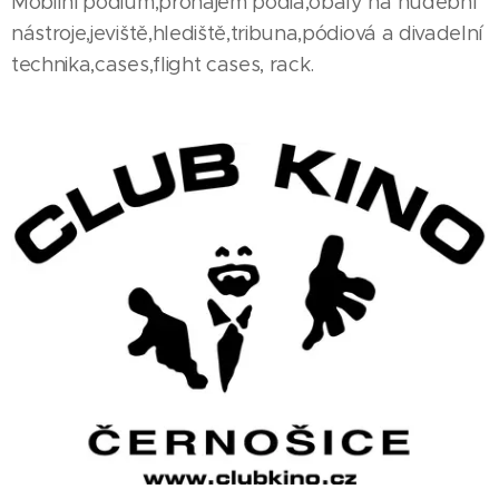
Mobilní pódium,pronájem pódia,obaly na hudební
nástroje,jeviště,hlediště,​tribuna,pódiová a divadelní
technika,cases,flight cases, rack.