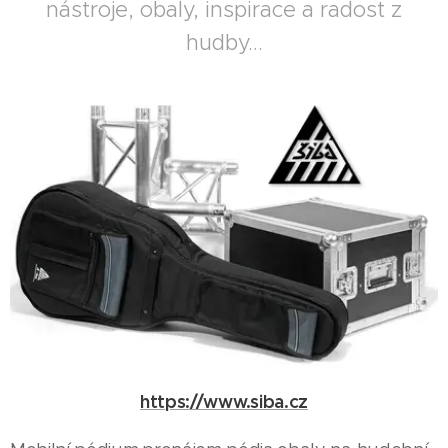
nástroje, obaly, inspirace a radost z
hudby...
https://www.siba.cz